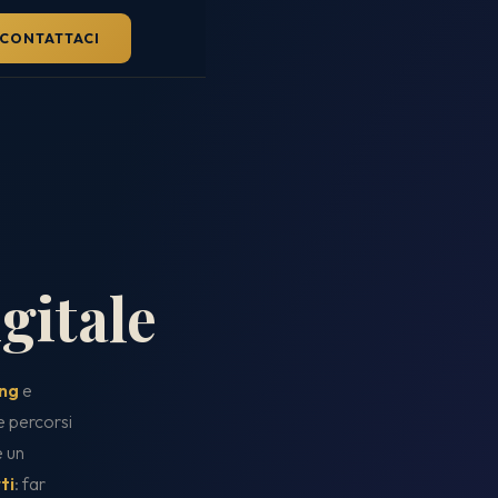
CONTATTACI
gitale
ing
e
e percorsi
è un
ti
: far