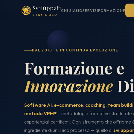
Svilùppati
CHI SIAMO
SERVIZI
FORMAZIONE
STAY GOLD
DAL 2010 · E IN CONTINUA EVOLUZIONE
Formazione e
Innovazione
Di
Software AI
,
e-commerce
,
coaching
,
team build
metodo VPM™
– metodologie formative strutturate 
esperienziali certificati. Ogni strumento che offriamo 
ingrediente di un unico processo — quello di
sviluppar