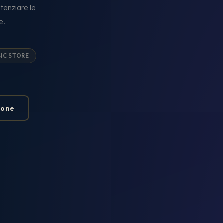
tenziare le
e.
IC STORE
ione